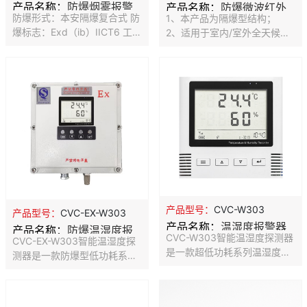
产品名称：
防爆烟雾报警
产品名称：
防爆微波红外
防爆形式：本安隔爆复合式 防
1、本产品为隔爆型结构；
器
探测器
爆标志：Exd（ib）IICT6 工作
2、适用于室内/室外全天候使
电压：DC12V 监视电流：
用； 3、布线方式，钢管或电
≤0.12mA 报警电流：
缆、防爆软管均可； 4、本产
10mA≤I≤30mA 响应阈值：
品经国家防爆电气产品质量监
0.10dB/m~0.27dB/m 报警复
督检验中心检验合格，防爆证
位：断电重启 最高风速：
书 5、防爆红外对射，等级防
7.6m/s(1500fpm)
爆认证，适用多种恶劣危场所
6、外壳采用碳钢材料制造，
适合强腐蚀性环境使用 7、视
窗采用特种防爆玻璃，光通率
8、视窗具备纳米隐形雨刷功
能，不粘水、不粘油、排斥灰
尘、雪花
产品型号：
CVC-W303
产品型号：
CVC-EX-W303
产品名称：
温湿度报警器
产品名称：
防爆温湿度报
CVC-W303智能温湿度探测器
CVC-EX-W303智能温湿度探
警器
是一款超低功耗系列温湿度变
测器是一款防爆型低功耗系列
送器，平时功耗低于 0.04W，
温湿度变送器，平时功耗低于
不到同类产品十分之一。超低
0.4W。低功耗和独特风道设
功耗和独特风道设计，完全解
计，完全解决电路板温度问