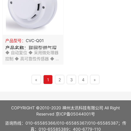
防虫、抗白光干扰设计
产品型号：
CVC-Q01
产品名称：
联网型燃气探
◆ 自动复位 ◆ 采用微处理器
测器
控制 ◆ 高可靠性传感器 ◆ 故
障自动检测指示 ◆ 探测天然
气、液化石油气 ◆ SMT工艺
制造， 稳定性强
«
1
2
3
4
»
COPYRIGHT ©2010-2020 神州太讯科技有限公司 All Right
Reserved
京ICP备05044001号
咨询热线：010-65585366/010-65585367/010-65585387；传
真：010-65585389；400-6779-110