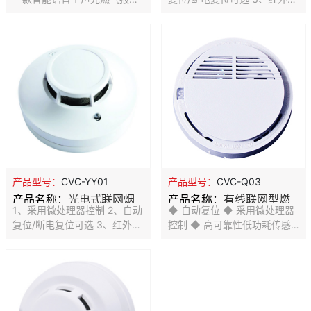
器，采用进口芯片，智能控
电传感器 4、联网输出N.C. /
制，微处理器，内置语音驱动
N.O.可选 5、LED指示报警
芯片，可显示燃气浓度。探测
6、金属屏蔽罩，抗电磁干扰
器选用高稳定性催化燃烧式传
7、环境适应性强 8、SMT工
感器,具有稳定性高,灵敏度漂
艺制造， 稳定性强 9、防尘、
移小等特点。采用数码管显示
防虫、抗白光干扰设计
报警浓度,探测器可工作电压范
围在AC100V-AC240V之间,并
具备安装后备电池的功能,可使
用9V镍氢充电电池。本产品应
用于有可能产生可燃气体泄漏
的场所，通过配置报警控制主
产品型号：
CVC-YY01
产品型号：
CVC-Q03
机可实现不同功能的联网报警
产品名称：
光电式联网烟
产品名称：
有线联网型燃
应用。
1、采用微处理器控制 2、自动
◆ 自动复位 ◆ 采用微处理器
雾探测器
气探测器
复位/断电复位可选 3、红外光
控制 ◆ 高可靠性低功耗传感
电传感器 4、联网输出N.C. /
器 ◆ 故障自动检测指示 ◆ 探
N.O.可选 5、LED指示报警
测天然气 ◆ SMT工艺制造，
6、金属屏蔽罩，抗电磁干扰
稳定性强 ◆ 有线联网 工作电
7、环境适应性强 8、SMT工
压:DC12V
艺制造， 稳定性强 9、防尘、