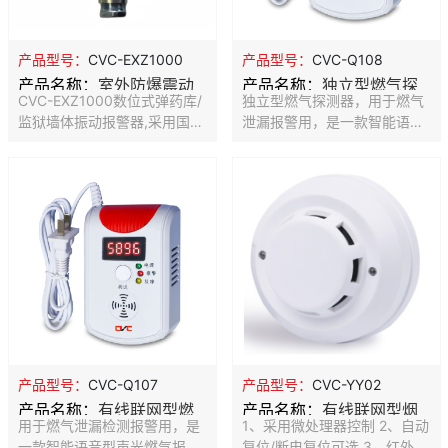
品,简而言之, 微震动探测器特
装，稳定可靠，可识别风雨天
殊的设计, 警报信号可由单一
气和人为干扰破坏报警。 ◆本
振动幅度达到一定程度,或在一
产品适用于所有可能因敲、
产品型号：
CVC-Q108
产品型号：
CVC-EXZ1000
定时间限制幅度内把多个不同
砸、钻、撬等被破坏的设备，
产品名称：
独立型燃气探
产品名称：
室外防爆震动
大小的振动信号累积起来计算,
（如玻璃、钢板、及钢板所制
独立型燃气探测器，用于燃气
CVC-EXZ1000数位式弹药库/
未达一定幅度的微弱信号将他
造的设备）；专业为周界栅栏
测器
探测器
泄漏报警用，是一款智能语音
监狱墙体振动报警器,采用国际
去除, 以减少误报产生,只有强
墙体，弹药库墙体，博物馆文
型声光燃气报警器，采用进口
先进的声波传感原理,利用高灵
烈
物，玻璃破碎等振动的探测。
芯片，智能控制，微处理器，
敏压电振动元件,同时侦测双向
◆本
内置语音驱动芯片，可显示燃
振动信号, 提高侦测灵敏度比
气浓度。探测器选用高稳定性
一般高出1倍, 再经过特别设计
催化燃烧式传感器,具有稳定性
的滤波器,彻底防止打雷、鞭炮
高,灵敏度漂移小等特点，带浓
及汽车喇叭等干扰因素,大大降
度显示功能。
低误报现象。本產品适用于所
有经过振动破坏的设备,如水泥
墙、砖墙、玻璃、钢板、及铁
板所制成的产品
产品型号：
CVC-Q107
产品型号：
CVC-YY02
产品名称：
有线联网型燃
产品名称：
有线联网型烟
用于燃气泄漏检测报警用，是
1、采用微处理器控制 2、自动
气探测器
雾探测器
一款智能语音型声光燃气报警
复位/断电复位可选 3、红外光