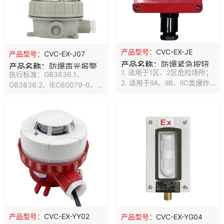
产品型号：
CVC-EX-JE
产品型号：
CVC-EX-J07
产品名称：
防爆紧急按钮
产品名称：
防爆声光报警
1. 适用于1区、2区危险场所；
执行标准：GB3836.1、
器
2. 适用于ⅡA、ⅡB、ⅡC类爆炸
GB3836.2、IEC60079-0、
性气体环境； 3、户内户外
IEC60079-1 防爆标志：
（IP54、IP65）； 4、适用于
ExdllCT6 Gb/DIP A20 Ta，
温度组别为T1～T6的环境；
T6 额定电压：
5、需要消防报警场所
AC12V/24V/36V/110V/220V
、DC12V/24V/36V 额定功
率：5W 闪光次数：150
次/min 声音强度：≥110dB
产品型号：
CVC-EX-YY02
产品型号：
CVC-EX-YG04