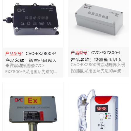
决电路板温度问题，测量精度
题，测量精度更高，响应速度
更高，响应速度更快。采用瑞
更快。
士进口二代传感器探头，确保
产品优异的测量性能。RS485
信号输出，通信距离最大可达
1200 米（实测）。
产品型号：
CVC-EXZ800-I
产品型号：
CVC-EXZ800-P
产品名称：
微震动周界入
产品名称：
微震动周界入
CVC-EXZ800微震动周界入侵
◆微震动探测器CVC-
侵报警器
侵探测器
探测器,采用国际先进的声波传
EXZ800-P采用国际先进的声
感原理,利用高灵敏压电振动元
波传感原理，使用高灵敏度压
件,同时侦测双向振动信号, 提
电振动元件，同时检测高、低
高侦测灵敏度比一般高出1倍,
频震动信号，使本产品灵敏度
再经过特别设计的滤波器,彻底
高出普通产品1倍；同时经过特
防止打雷、鞭炮及汽车喇叭等
殊设计的滤波技术，能更有效
干扰因素,大大降低误报现象。
防止打雷、鞭炮及其他干扰因
本产品适用于所有经过震动破
素的影响，大大降低误报现
坏的设备,如水泥墙、砖墙、玻
象。 ◆扛高压设计，抗严寒和
璃、钢板、及铁板所制成的产
高温，适应野外复杂环境安