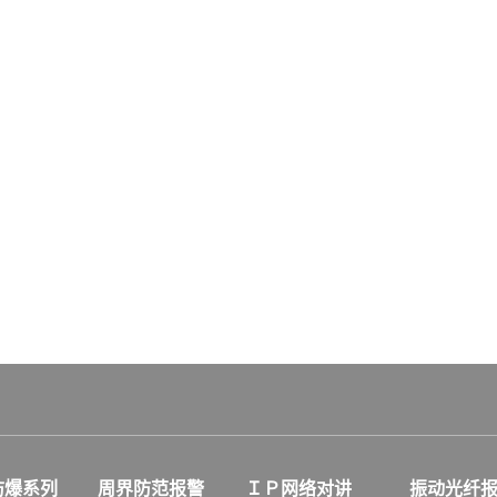
防爆系列
周界防范报警
ＩＰ网络对讲
振动光纤