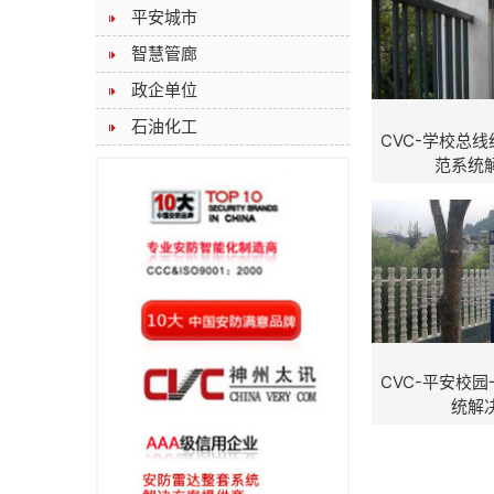
平安城市
智慧管廊
政企单位
石油化工
CVC-学校总
范系统
CVC-平安校
统解